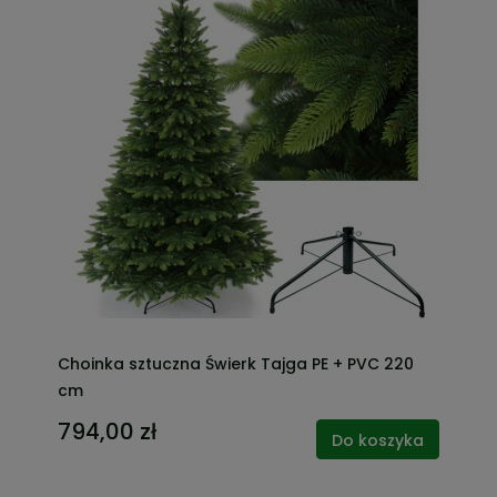
Choinka sztuczna Świerk Tajga PE + PVC 220
cm
794,00 zł
Do koszyka