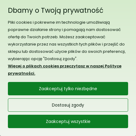
Dbamy o Twoją prywatność
Dlaczego warto kupować sztuczne
choinki? Sklep centrumchoinek.pl
Pliki cookies i pokrewne im technologie umożliwiają
poprawne działanie strony i pomagają nam dostosować
Podstawowym argumentem, który może nakłonić Cię
ofertę do Twoich potrzeb. Możesz zaakceptować
do wyboru sztucznych choinek, a nie naturalnych
wykorzystanie przez nas wszystkich tych plików i przejść do
drzew jest wygoda pielęgnacji. Produkty dostępne w
sklepu lub dostosować użycie plików do swoich preferencji,
naszym sklepie internetowym nie gubią igieł i nie są
wybierając opcję "Dostosuj zgody".
również oblepione żywicą. Po drugie, są one znacznie
Więcej o plikach cookies przeczytasz w naszej Polityce
bezpieczniejsze zarówno dla dzieci, jak i zwierząt.
prywatności.
Trzeba pamiętać o tym, że prawdziwe drzewa, które
służą jako choinki naturalne, mają ostre igły. Na uwagę
Zaakceptuj tylko niezbędne
zasługuje także bardzo wysoki poziom odporności
drzewek sztucznych. W związku z tym po zakupie nie
Dostosuj zgody
musisz go ponawiać przez co najmniej kilka
najbliższych lat. Decydując się na sztuczne drzewka,
Zaakceptuj wszystkie
nie przyczynisz się także do wycinki lasów. Wiele osób
decyduje się na takie rozwiązanie właśnie ze